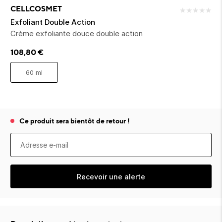
ion 
ixir
Montres Riviera
cco dentaire
bio
CELLCOSMET
★
★
★
★
★
en 
on
der
Tom Ford
irl 
Exfoliant Double Action
Scandal Absolu
Crème exfoliante douce double action
bébé
108,80
€
60 ml
Ce produit sera bientôt de retour !
ts alimentaires
Recevoir une alerte