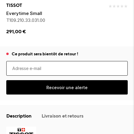
ion 
ixir
Montres Riviera
cco dentaire
bio
TISSOT
★
★
★
★
★
en 
on
der
Tom Ford
irl 
Everytime Small
Scandal Absolu
T109.210.33.031.00
bébé
291,00
€
Ce produit sera bientôt de retour !
ts alimentaires
Recevoir une alerte
Description
Livraison et retours