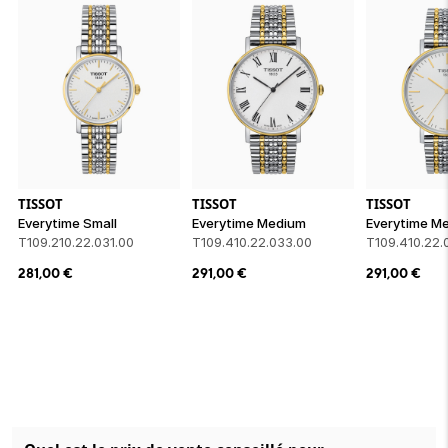
TISSOT
TISSOT
TISSOT
Everytime Small
Everytime Medium
Everytime M
T109.210.22.031.00
T109.410.22.033.00
T109.410.22.
281,00
€
291,00
€
291,00
€