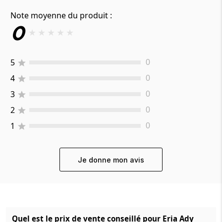
Note moyenne du produit :
0
★
★
★
★
★
5
0
4
0
3
0
2
0
1
0
Je donne mon avis
Quel est le prix de vente conseillé pour Eria Ady