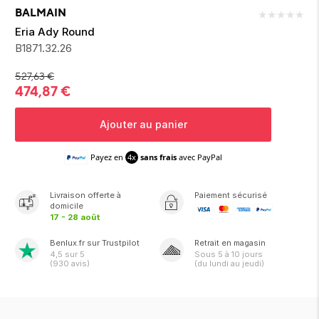
ion 
ixir
Montres Riviera
cco dentaire
bio
BALMAIN
★
★
★
★
★
en 
on
der
Tom Ford
irl 
Eria Ady Round
Scandal Absolu
B1871.32.26
bébé
527,63
€
474,87
€
Ajouter au panier
Payez en
4x
sans frais
avec PayPal
ts alimentaires
Livraison
offerte
à
Paiement sécurisé
domicile
17 - 28 août
Benlux.fr sur Trustpilot
Retrait en magasin
4,5
sur 5
Sous
5 à 10 jours
(
930
avis)
(du lundi au jeudi)