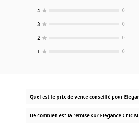
4
0
3
0
2
0
1
0
Quel est le prix de vente conseillé pour Elega
De combien est la remise sur Elegance Chic Mi