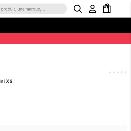
★
★
★
★
★
ini XS