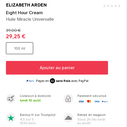
ion 
ixir
Montres Riviera
cco dentaire
bio
ELIZABETH ARDEN
★
★
★
★
★
en 
on
der
Tom Ford
irl 
Eight Hour Cream
Scandal Absolu
Huile Miracle Universelle
bébé
39,00
€
29,25
€
100 ml
Ajouter au panier
ts alimentaires
Payez en
4x
sans frais
avec PayPal
Livraison
à domicile
Paiement sécurisé
lundi 10 août
Benlux.fr sur Trustpilot
Retrait en magasin
4,5
sur 5
Sous
2h
(du lundi
(
930
avis)
au jeudi)