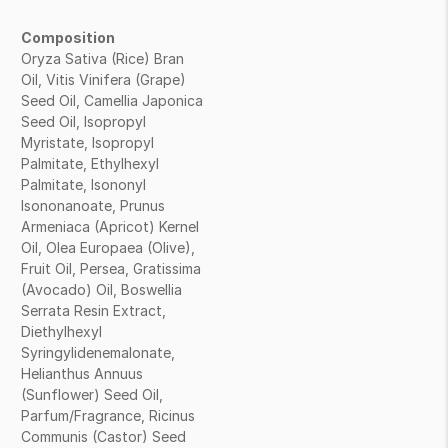
Composition
Oryza Sativa (Rice) Bran
Oil, Vitis Vinifera (Grape)
Seed Oil, Camellia Japonica
Seed Oil, Isopropyl
Myristate, Isopropyl
Palmitate, Ethylhexyl
Palmitate, Isononyl
Isononanoate, Prunus
Armeniaca (Apricot) Kernel
Oil, Olea Europaea (Olive),
Fruit Oil, Persea, Gratissima
(Avocado) Oil, Boswellia
Serrata Resin Extract,
Diethylhexyl
Syringylidenemalonate,
Helianthus Annuus
(Sunflower) Seed Oil,
Parfum/Fragrance, Ricinus
Communis (Castor) Seed