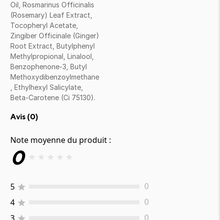
Oil, Rosmarinus Officinalis
(Rosemary) Leaf Extract,
Tocopheryl Acetate,
Zingiber Officinale (Ginger)
Root Extract, Butylphenyl
Methylpropional, Linalool,
Benzophenone-3, Butyl
Methoxydibenzoylmethane
, Ethylhexyl Salicylate,
Beta-Carotene (Ci 75130).
Avis (
0
)
Note moyenne du produit :
0
★
★
★
★
★
5
0
4
0
3
0