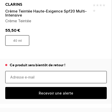
ion 
ixir
Montres Riviera
cco dentaire
bio
CLARINS
★
★
★
★
en 
on
der
Tom Ford
★
irl 
Crème Teintée Haute-Exigence Spf20 Multi-
Scandal Absolu
Intensive
bébé
Crème Teintée
55,50
€
40 ml
ts alimentaires
Ce produit sera bientôt de retour !
Recevoir une alerte