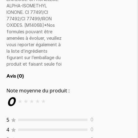
ALPHA-ISOMETHYL
IONONE. CI 77491/CI
77492/CI 77499/IRON
OXIDES. [M1406B]*Nos
formules pouvant être
amenées à évoluer, veuillez
vous reporter également à
la liste d’ingrédients
figurant sur l’emballage du
produit et faisant seule foi
Avis (
0
)
Note moyenne du produit :
0
★
★
★
★
★
5
0
4
0