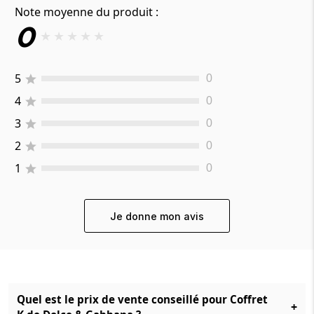
Note moyenne du produit :
0
★
★
★
★
★
5
0
4
0
3
0
2
0
1
0
Je donne mon avis
Quel est le prix de vente conseillé pour Coffret
+