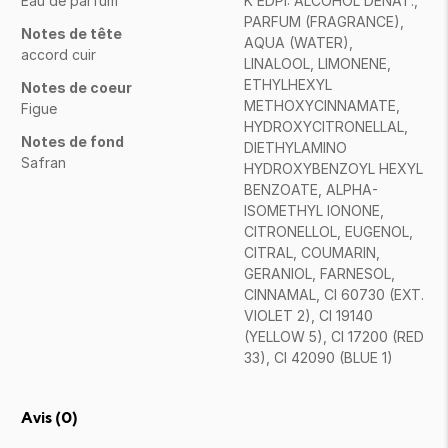
Eau de parfum
K EDPI: ALCOHOL DENAT.,
PARFUM (FRAGRANCE),
Notes de tête
AQUA (WATER),
accord cuir
LINALOOL, LIMONENE,
ETHYLHEXYL
Notes de coeur
METHOXYCINNAMATE,
Figue
HYDROXYCITRONELLAL,
Notes de fond
DIETHYLAMINO
Safran
HYDROXYBENZOYL HEXYL
BENZOATE, ALPHA-
ISOMETHYL IONONE,
CITRONELLOL, EUGENOL,
CITRAL, COUMARIN,
GERANIOL, FARNESOL,
CINNAMAL, CI 60730 (EXT.
VIOLET 2), CI 19140
(YELLOW 5), CI 17200 (RED
33), CI 42090 (BLUE 1)
Avis (
0
)