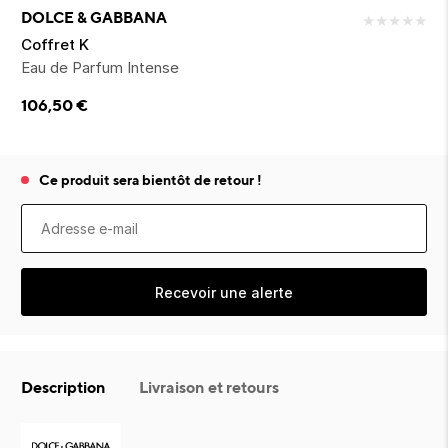
ion 
ixir
Montres Riviera
cco dentaire
bio
DOLCE & GABBANA
★
★
★
★
★
en 
on
der
Tom Ford
irl 
Coffret K
Scandal Absolu
Eau de Parfum Intense
bébé
106,50
€
Ce produit sera bientôt de retour !
ts alimentaires
Recevoir une alerte
Description
Livraison et retours