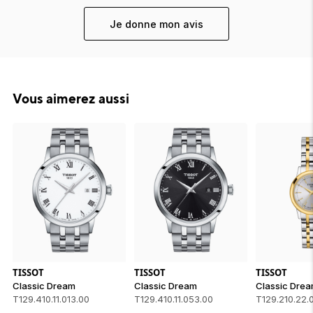
Je donne mon avis
Vous aimerez aussi
TISSOT
TISSOT
TISSOT
Classic Dream
Classic Dream
Classic Dre
T129.410.11.013.00
T129.410.11.053.00
T129.210.22.