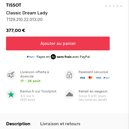
ion 
ixir
Montres Riviera
cco dentaire
bio
TISSOT
★
★
★
★
★
en 
on
der
Tom Ford
irl 
Classic Dream Lady
Scandal Absolu
T129.210.22.013.00
bébé
377,00
€
Ajouter au panier
Payez en
4x
sans frais
avec PayPal
ts alimentaires
Livraison
offerte
à
Paiement sécurisé
domicile
17 - 28 août
Benlux.fr sur Trustpilot
Retrait en magasin
4,5
sur 5
Sous
5 à 10 jours
(
931
avis)
(du lundi au jeudi)
Description
Livraison et retours