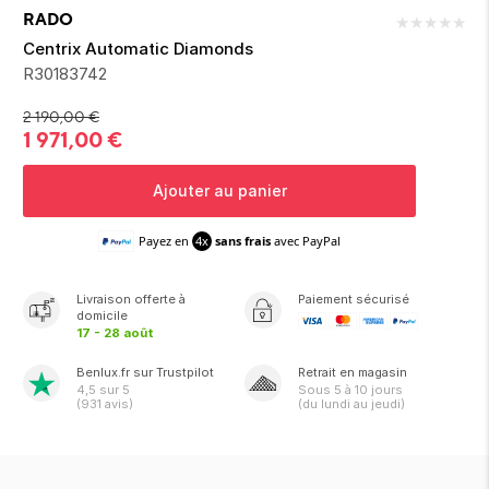
ion 
ixir
Montres Riviera
cco dentaire
bio
RADO
★
★
★
★
★
en 
on
der
Tom Ford
irl 
Centrix Automatic Diamonds
Scandal Absolu
R30183742
bébé
2 190,00
€
1 971,00
€
Ajouter au panier
Payez en
4x
sans frais
avec PayPal
ts alimentaires
Livraison
offerte
à
Paiement sécurisé
domicile
17 - 28 août
Benlux.fr sur Trustpilot
Retrait en magasin
4,5
sur 5
Sous
5 à 10 jours
(
931
avis)
(du lundi au jeudi)