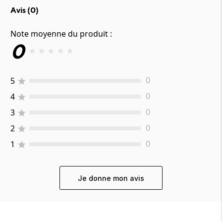
Avis (
0
)
Note moyenne du produit :
0
★
★
★
★
★
5
0
4
0
3
0
2
0
1
0
Je donne mon avis