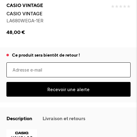
ion 
ixir
Montres Riviera
cco dentaire
bio
CASIO VINTAGE
★
★
★
★
★
en 
on
der
Tom Ford
irl 
CASIO VINTAGE
Scandal Absolu
LA680WEGA-1ER
bébé
48,00
€
Ce produit sera bientôt de retour !
ts alimentaires
Recevoir une alerte
Description
Livraison et retours