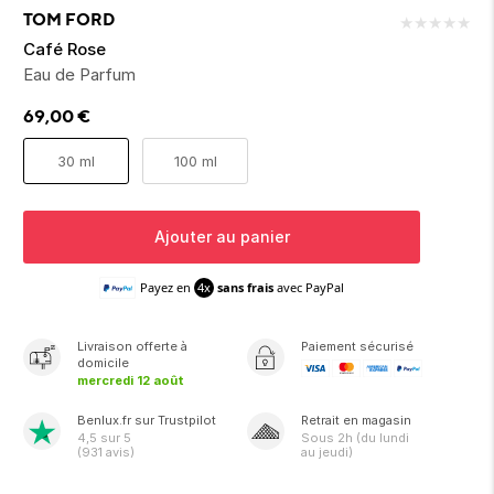
ion 
ixir
Montres Riviera
cco dentaire
bio
TOM FORD
★
★
★
★
★
en 
on
der
Tom Ford
irl 
Café Rose
Scandal Absolu
Eau de Parfum
bébé
69,00
€
30 ml
100 ml
Ajouter au panier
ts alimentaires
Payez en
4x
sans frais
avec PayPal
Livraison
offerte
à
Paiement sécurisé
domicile
mercredi 12 août
Benlux.fr sur Trustpilot
Retrait en magasin
4,5
sur 5
Sous
2h
(du lundi
(
931
avis)
au jeudi)