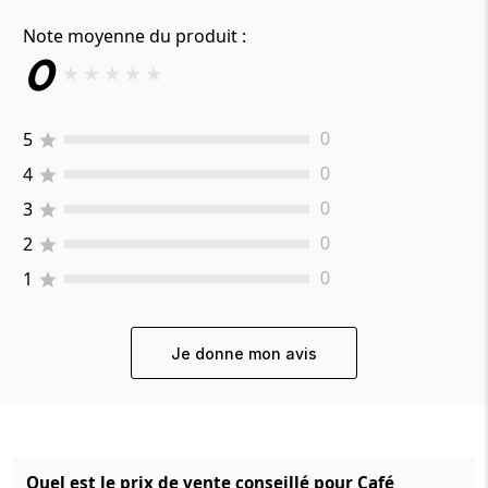
Note moyenne du produit :
0
★
★
★
★
★
5
0
4
0
3
0
2
0
1
0
Je donne mon avis
Quel est le prix de vente conseillé pour Café