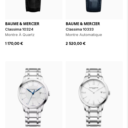
ion 
ixir
Montres Riviera
cco dentaire
bio
en 
on
der
Tom Ford
irl 
Scandal Absolu
bébé
BAUME & MERCIER
BAUME & MERCIER
Classima 10324
Classima 10333
Montre À Quartz
Montre Automatique
1 170,00
€
2 520,00
€
ts alimentaires