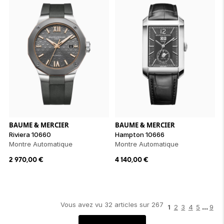
BAUME & MERCIER
BAUME & MERCIER
Riviera 10660
Hampton 10666
Montre Automatique
Montre Automatique
2 970,00
€
4 140,00
€
Vous avez vu
32
article
s
sur
267
...
1
2
3
4
5
9