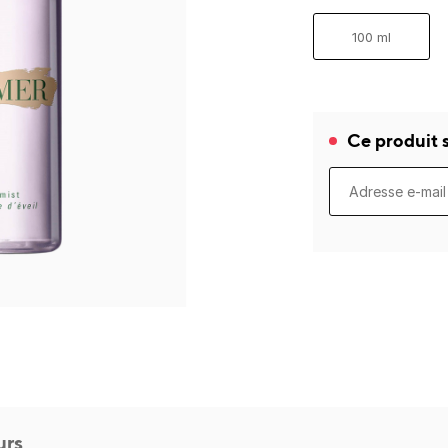
100 ml
Ce produit s
urs