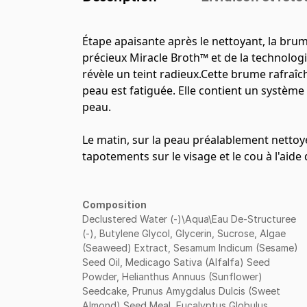
Étape apaisante après le nettoyant, la brume
précieux Miracle Broth™ et de la technolog
révèle un teint radieux.Cette brume rafraîc
peau est fatiguée. Elle contient un système 
peau.
Le matin, sur la peau préalablement nettoy
tapotements sur le visage et le cou à l'aide
Composition
Declustered Water (-)\Aqua\Eau De-Structuree
(-), Butylene Glycol, Glycerin, Sucrose, Algae
(Seaweed) Extract, Sesamum Indicum (Sesame)
Seed Oil, Medicago Sativa (Alfalfa) Seed
Powder, Helianthus Annuus (Sunflower)
Seedcake, Prunus Amygdalus Dulcis (Sweet
Almond) Seed Meal, Eucalyptus Globulus