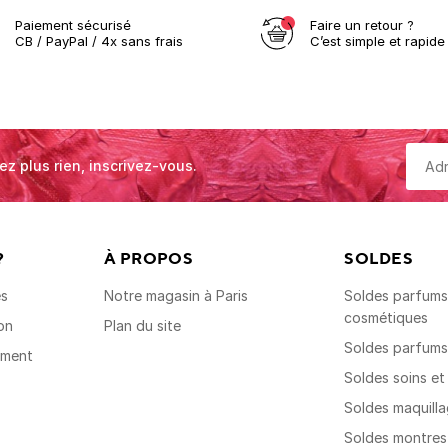
Paiement sécurisé
Faire un retour ?
CB / PayPal / 4x sans frais
C’est simple et rapide 
ez plus rien, inscrivez-vous.
?
À PROPOS
SOLDES
es
Notre magasin à Paris
Soldes parfums,
cosmétiques
on
Plan du site
Soldes parfum
ement
Soldes soins e
Soldes maquill
Soldes montre