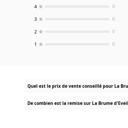
4
0
3
0
2
0
1
0
Quel est le prix de vente conseillé pour La Br
De combien est la remise sur La Brume d'Eveil 