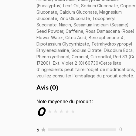
(Eucalyptus) Leaf Oil, Sodium Gluconate, Copper
Gluconate, Calcium Gluconate, Magnesium
Gluconate, Zinc Gluconate, Tocopheryl
Succinate, Niacin, Sesamum Indicum (Sesame)
Seed Powder, Caffeine, Rosa Damascena (Rose)
Flower Water, Citric Acid, Benzophenone-4,
Dipotassium Glycyrrhizate, Tetrahydroxypropyl
Ethylenediamine, Sodium Citrate, Disodium Edta,
Phenoxyethanol, Geraniol, Citronellol, Red 33 (Ci
17200), Ext. Violet 2 (Ci 60730)Cette liste
d'ingrédients peut faire l'objet de modifications,
veuillez consulter l'emballage du produit acheté.
Avis (
0
)
Note moyenne du produit :
0
★
★
★
★
★
5
0