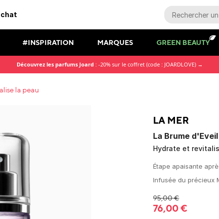
achat
#INSPIRATION
MARQUES
GREEN BEAUTY
Découvrez les parfums Joard
: -20% sur le coffret (code : JOARDLOVE) →
alise la peau
LA MER
La Brume d'Eveil
Hydrate et revitali
Étape apaisante après
Infusée du précieux M
95,00
€
76,00
€