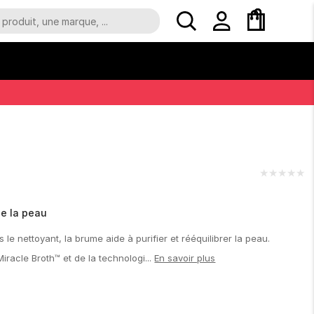
★
★
★
★
★
se la peau
 le nettoyant, la brume aide à purifier et rééquilibrer la peau.
iracle Broth™ et de la technologi...
En savoir plus