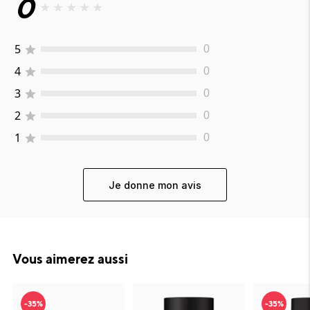
0
★
★
★
★
★
5
0
4
0
3
0
2
0
1
0
Je donne mon avis
Vous aimerez aussi
-35%
-35%