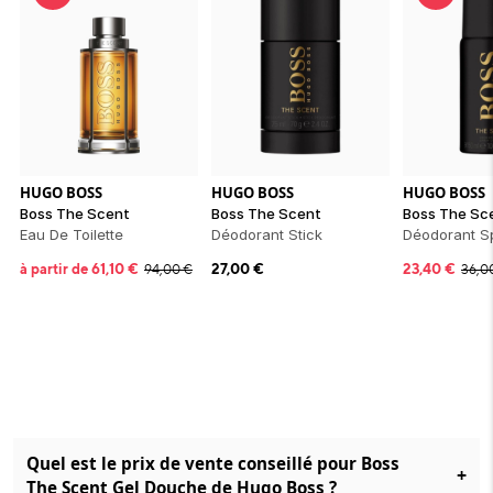
HUGO BOSS
HUGO BOSS
HUGO BOSS
Boss The Scent
Boss The Scent
Boss The Sc
Eau De Toilette
Déodorant Stick
Déodorant S
à partir de
61,10
€
27,00
€
23,40
€
94,00
€
36,0
Quel est le prix de vente conseillé pour Boss
+
The Scent Gel Douche de Hugo Boss ?