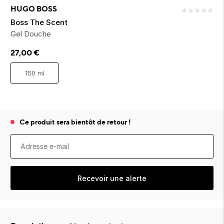
ion 
ixir
Montres Riviera
cco dentaire
bio
HUGO BOSS
★
★
★
★
★
en 
on
der
Tom Ford
irl 
Boss The Scent
Scandal Absolu
Gel Douche
bébé
27,00
€
150 ml
Ce produit sera bientôt de retour !
ts alimentaires
Recevoir une alerte