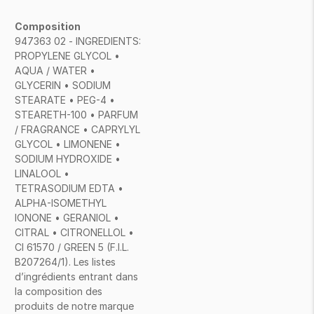
Composition
947363 02 - INGREDIENTS:
PROPYLENE GLYCOL •
AQUA / WATER •
GLYCERIN • SODIUM
STEARATE • PEG-4 •
STEARETH-100 • PARFUM
/ FRAGRANCE • CAPRYLYL
GLYCOL • LIMONENE •
SODIUM HYDROXIDE •
LINALOOL •
TETRASODIUM EDTA •
ALPHA-ISOMETHYL
IONONE • GERANIOL •
CITRAL • CITRONELLOL •
CI 61570 / GREEN 5 (F.I.L.
B207264/1). Les listes
d’ingrédients entrant dans
la composition des
produits de notre marque