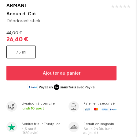
ion 
ixir
Montres Riviera
cco dentaire
bio
ARMANI
★
★
★
★
★
en 
on
der
Tom Ford
irl 
Acqua di Giò
Scandal Absolu
Déodorant stick
bébé
44,00
€
26,40
€
75 ml
Ajouter au panier
ts alimentaires
Payez en
4x
sans frais
avec PayPal
Livraison
à domicile
Paiement sécurisé
lundi 10 août
Benlux.fr sur Trustpilot
Retrait en magasin
4,5
sur 5
Sous
2h
(du lundi
(
929
avis)
au jeudi)