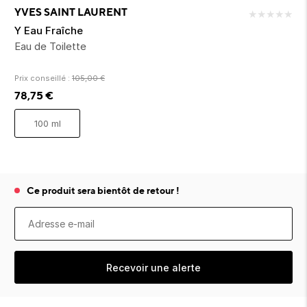
ion 
ixir
Montres Riviera
cco dentaire
bio
YVES SAINT LAURENT
★
★
★
★
★
en 
on
der
Tom Ford
irl 
Y Eau Fraîche
Scandal Absolu
Eau de Toilette
bébé
Prix conseillé :
105,00
€
78,75
€
100 ml
ts alimentaires
Ce produit sera bientôt de retour !
Recevoir une alerte