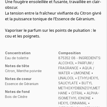
Une fougère ensoleillée et fusante, travaillée en clair-
obscur.
La tension entre la fraîcheur vivifiante du Citron givré
et la puissance tonique de l’Essence de Géranium.
Vaporiser le parfum sur les points de pulsation : le
cou et les poignets.
Concentration
Composition
Eau de toilette
875352 08 - INGREDIENTS:
ALCOHOL • PARFUM /
Notes de tête
FRAGRANCE • AQUA /
Citron, Menthe poivrée
WATER • LIMONENE •
LINALOOL • ETHYLHEXYL
Notes de coeur
SALICYLATE • BUTYL
Essence de Géranium
METHOXYDIBENZOYLMET
Notes de fond
HANE • CITRAL • ALPHA-
Bois de Cèdre
ISOMETHYL IONONE •
HEXYL CINNAMAL •