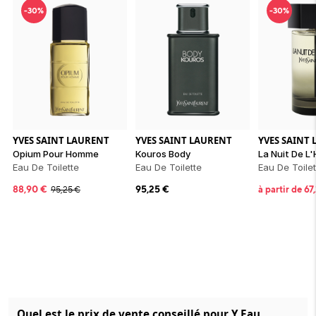
-30%
-30%
YVES SAINT LAURENT
YVES SAINT LAURENT
YVES SAINT
Opium Pour Homme
Kouros Body
La Nuit De 
Eau De Toilette
Eau De Toilette
Eau De Toilet
88,90
€
95,25
€
à partir de
67
95,25
€
Quel est le prix de vente conseillé pour Y Eau