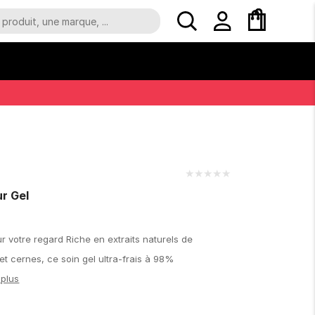
★
★
★
★
★
r Gel
ur votre regard Riche en extraits naturels de
et cernes, ce soin gel ultra-frais à 98%
 plus