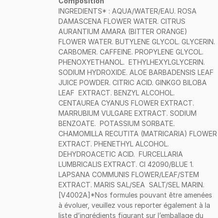
Composition
INGREDIENTS* : AQUA/WATER/EAU. ROSA
DAMASCENA FLOWER WATER. CITRUS
AURANTIUM AMARA (BITTER ORANGE)
FLOWER WATER. BUTYLENE GLYCOL. GLYCERIN.
CARBOMER. CAFFEINE. PROPYLENE GLYCOL.
PHENOXYETHANOL. ETHYLHEXYLGLYCERIN.
SODIUM HYDROXIDE. ALOE BARBADENSIS LEAF
JUICE POWDER. CITRIC ACID. GINKGO BILOBA
LEAF EXTRACT. BENZYL ALCOHOL.
CENTAUREA CYANUS FLOWER EXTRACT.
MARRUBIUM VULGARE EXTRACT. SODIUM
BENZOATE. POTASSIUM SORBATE.
CHAMOMILLA RECUTITA (MATRICARIA) FLOWER
EXTRACT. PHENETHYL ALCOHOL.
DEHYDROACETIC ACID. FURCELLARIA
LUMBRICALIS EXTRACT. CI 42090/BLUE 1.
LAPSANA COMMUNIS FLOWER/LEAF/STEM
EXTRACT. MARIS SAL/SEA SALT/SEL MARIN.
[V4002A]*Nos formules pouvant être amenées
à évoluer, veuillez vous reporter également à la
liste d’ingrédients figurant sur l’emballage du