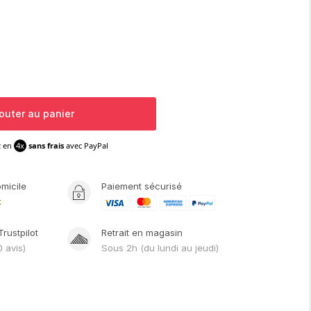
outer au panier
z en
4x
sans frais
avec PayPal
omicile
Paiement sécurisé
t
Trustpilot
Retrait en magasin
0
avis)
Sous
2h
(du lundi au jeudi)