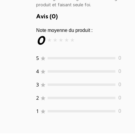
produit et faisant seule foi.
Avis (
0
)
Note moyenne du produit :
0
★
★
★
★
★
5
0
4
0
3
0
2
0
1
0