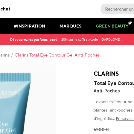
achat
#INSPIRATION
MARQUES
GREEN BEAUTY
Découvrez les parfums Joard
: -20% sur le coffret (code : JOARDLOVE) →
arins
/
Clarins Total Eye Contour Gel Anti-Poches
CLARINS
Total Eye Contou
Anti-Poches
L’expert fraîcheur po
plantes, anti-poches 
d’ingrédie...
En savoir
51,00
€