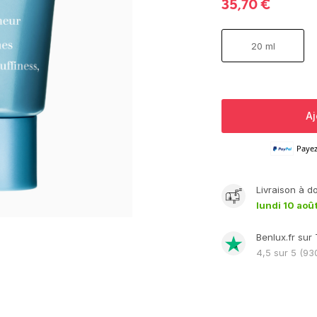
35,70
€
20 ml
Aj
Paye
Livraison
à d
lundi 10 aoû
Benlux.fr sur 
4,5
sur 5 (
93