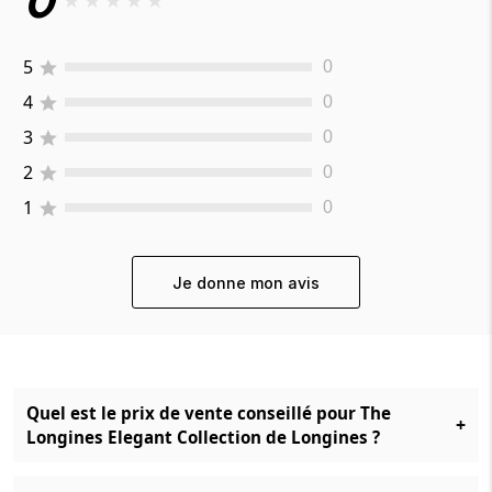
0
★
★
★
★
★
5
0
4
0
3
0
2
0
1
0
Je donne mon avis
Quel est le prix de vente conseillé pour The
+
Longines Elegant Collection de Longines ?