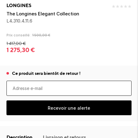
ion 
ixir
Montres Riviera
cco dentaire
bio
LONGINES
★
★
★
★
★
en 
on
der
Tom Ford
irl 
The Longines Elegant Collection
Scandal Absolu
L4.310.4.11.6
bébé
Prix conseillé :
1 500,00
€
1 417,00
€
1 275,30
€
Ce produit sera bientôt de retour !
ts alimentaires
Recevoir une alerte
Description
Livraison et retours