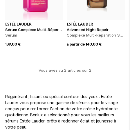
ion 
ixir
Montres Riviera
cco dentaire
bio
en 
on
der
Tom Ford
irl 
Scandal Absolu
bébé
ESTÉE LAUDER
ESTÉE LAUDER
Sérum Complexe Multi-Réparation Synchronisée - Édition Ruban Rose
Advanced Night Repair
Sérum
Complexe Multi-Réparation Synchronisée
139,00
€
à partir de
140,00
€
Vous avez vu
2
article
s
sur
2
ts alimentaires
Régénérant, lissant ou spécial contour des yeux : Estée
Lauder vous propose une gamme de sérums pour le visage
conçus pour renforcer l'action de votre crème hydratante
quotidienne. Benlux a sélectionné pour vous les meilleurs
sérums Estée Lauder, prêts à redonner éclat et jeunesse à
votre peau.