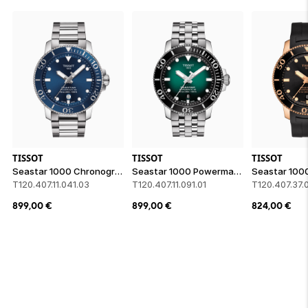
TISSOT
TISSOT
TISSOT
Seastar 1000 Chronograph
Seastar 1000 Powermatic 80
T120.407.11.041.03
T120.407.11.091.01
T120.407.37.0
899,00
€
899,00
€
824,00
€