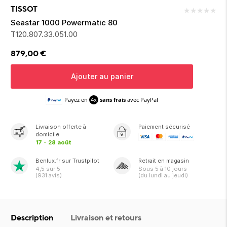
ion 
ixir
Montres Riviera
cco dentaire
bio
TISSOT
★
★
★
★
★
en 
on
der
Tom Ford
irl 
Seastar 1000 Powermatic 80
Scandal Absolu
T120.807.33.051.00
bébé
879,00
€
Ajouter au panier
Payez en
4x
sans frais
avec PayPal
ts alimentaires
Livraison
offerte
à
Paiement sécurisé
domicile
17 - 28 août
Benlux.fr sur Trustpilot
Retrait en magasin
4,5
sur 5
Sous
5 à 10 jours
(
931
avis)
(du lundi au jeudi)
Description
Livraison et retours