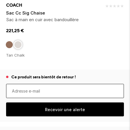
ion 
ixir
Montres Riviera
cco dentaire
bio
COACH
★
★
★
★
★
en 
on
der
Tom Ford
irl 
Sac Cc Sig Chaise
Scandal Absolu
Sac à main en cuir avec bandouillère
bébé
221,25
€
Tan Chalk
ts alimentaires
Ce produit sera bientôt de retour !
Recevoir une alerte