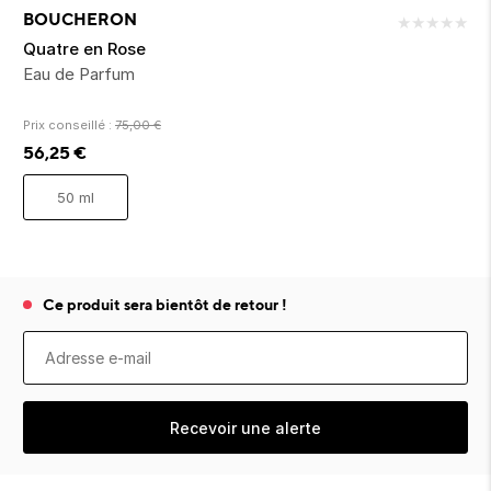
ion 
ixir
Montres Riviera
cco dentaire
bio
BOUCHERON
★
★
★
★
★
en 
on
der
Tom Ford
irl 
Quatre en Rose
Scandal Absolu
Eau de Parfum
bébé
Prix conseillé :
75,00
€
56,25
€
50 ml
ts alimentaires
Ce produit sera bientôt de retour !
Recevoir une alerte