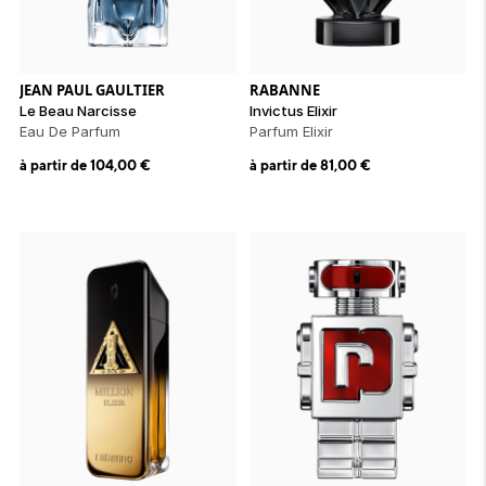
ion 
ixir
Montres Riviera
cco dentaire
bio
en 
on
der
Tom Ford
irl 
Scandal Absolu
bébé
JEAN PAUL GAULTIER
RABANNE
Le Beau Narcisse
Invictus Elixir
Eau De Parfum
Parfum Elixir
à partir de
104,00
€
à partir de
81,00
€
ts alimentaires