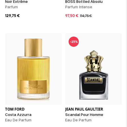
Noir Extrême
BOSS Bottled Absolu
Parfum
Parfum Intense
129,75
€
97,50
€
114,75
€
-25%
TOM FORD
JEAN PAUL GAULTIER
Costa Azzurra
Scandal Pour Homme
Eau De Parfum
Eau De Parfum