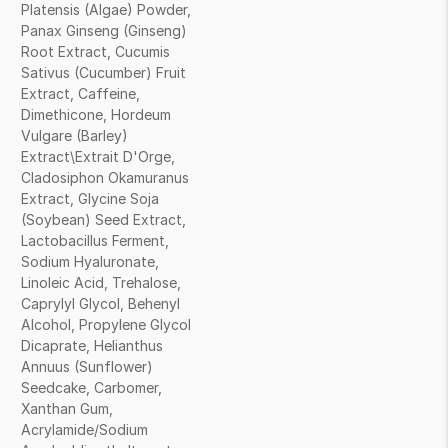
Platensis (Algae) Powder,
Panax Ginseng (Ginseng)
Root Extract, Cucumis
Sativus (Cucumber) Fruit
Extract, Caffeine,
Dimethicone, Hordeum
Vulgare (Barley)
Extract\Extrait D'Orge,
Cladosiphon Okamuranus
Extract, Glycine Soja
(Soybean) Seed Extract,
Lactobacillus Ferment,
Sodium Hyaluronate,
Linoleic Acid, Trehalose,
Caprylyl Glycol, Behenyl
Alcohol, Propylene Glycol
Dicaprate, Helianthus
Annuus (Sunflower)
Seedcake, Carbomer,
Xanthan Gum,
Acrylamide/Sodium