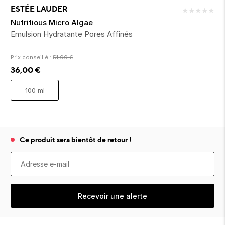
ion 
ixir
Montres Riviera
cco dentaire
bio
ESTÉE LAUDER
★
★
★
★
★
en 
on
der
Tom Ford
irl 
Nutritious Micro Algae
Scandal Absolu
Emulsion Hydratante Pores Affinés
bébé
Prix conseillé :
51,00
€
36,00
€
100 ml
ts alimentaires
Ce produit sera bientôt de retour !
Recevoir une alerte