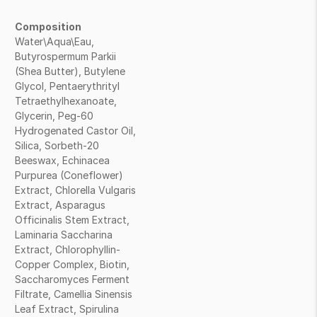
Composition
Water\Aqua\Eau,
Butyrospermum Parkii
(Shea Butter), Butylene
Glycol, Pentaerythrityl
Tetraethylhexanoate,
Glycerin, Peg-60
Hydrogenated Castor Oil,
Silica, Sorbeth-20
Beeswax, Echinacea
Purpurea (Coneflower)
Extract, Chlorella Vulgaris
Extract, Asparagus
Officinalis Stem Extract,
Laminaria Saccharina
Extract, Chlorophyllin-
Copper Complex, Biotin,
Saccharomyces Ferment
Filtrate, Camellia Sinensis
Leaf Extract, Spirulina