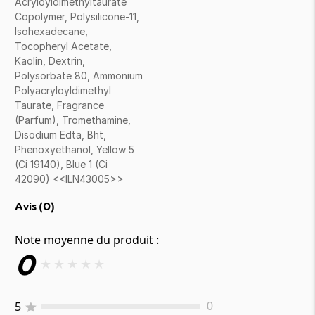
Acryloyldimethyltaurate
Copolymer, Polysilicone-11,
Isohexadecane,
Tocopheryl Acetate,
Kaolin, Dextrin,
Polysorbate 80, Ammonium
Polyacryloyldimethyl
Taurate, Fragrance
(Parfum), Tromethamine,
Disodium Edta, Bht,
Phenoxyethanol, Yellow 5
(Ci 19140), Blue 1 (Ci
42090) <<ILN43005>>
Avis (
0
)
Note moyenne du produit :
0
★
★
★
★
★
5
0