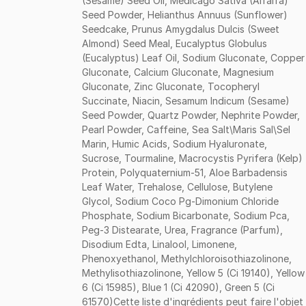
(Sesame) Seed Oil, Medicago Sativa (Alfalfa)
Seed Powder, Helianthus Annuus (Sunflower)
Seedcake, Prunus Amygdalus Dulcis (Sweet
Almond) Seed Meal, Eucalyptus Globulus
(Eucalyptus) Leaf Oil, Sodium Gluconate, Copper
Gluconate, Calcium Gluconate, Magnesium
Gluconate, Zinc Gluconate, Tocopheryl
Succinate, Niacin, Sesamum Indicum (Sesame)
Seed Powder, Quartz Powder, Nephrite Powder,
Pearl Powder, Caffeine, Sea Salt\Maris Sal\Sel
Marin, Humic Acids, Sodium Hyaluronate,
Sucrose, Tourmaline, Macrocystis Pyrifera (Kelp)
Protein, Polyquaternium-51, Aloe Barbadensis
Leaf Water, Trehalose, Cellulose, Butylene
Glycol, Sodium Coco Pg-Dimonium Chloride
Phosphate, Sodium Bicarbonate, Sodium Pca,
Peg-3 Distearate, Urea, Fragrance (Parfum),
Disodium Edta, Linalool, Limonene,
Phenoxyethanol, Methylchloroisothiazolinone,
Methylisothiazolinone, Yellow 5 (Ci 19140), Yellow
6 (Ci 15985), Blue 1 (Ci 42090), Green 5 (Ci
61570)Cette liste d'ingrédients peut faire l'objet