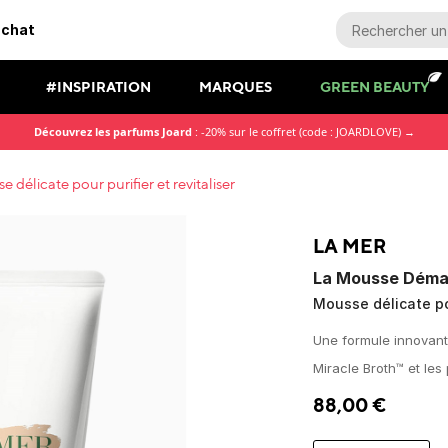
achat
#INSPIRATION
MARQUES
GREEN BEAUTY
Découvrez les parfums Joard
: -20% sur le coffret (code : JOARDLOVE) →
élicate pour purifier et revitaliser
LA MER
La Mousse Démaq
Mousse délicate pou
Une formule innovant
Miracle Broth™ et les
88,00
€