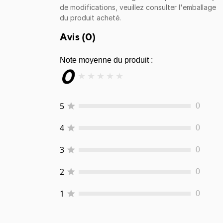
de modifications, veuillez consulter l'emballage
du produit acheté.
Avis (
0
)
Note moyenne du produit :
0
★
★
★
★
★
5
0
4
0
3
0
2
0
1
0