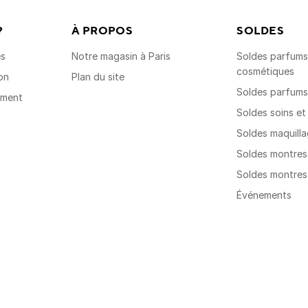
?
À PROPOS
SOLDES
es
Notre magasin à Paris
Soldes parfums,
cosmétiques
on
Plan du site
Soldes parfum
ement
Soldes soins e
Soldes maquill
Soldes montre
Soldes montre
Événements