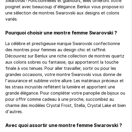
ion 
ixir
Swarovski ! Fonctionnelles et glamours, elles orneront votre
Montres Riviera
cco dentaire
bio
en 
poignet avec beaucoup d'élégance. Benlux vous propose ici
on
der
Tom Ford
irl 
une sélection de montres Swarovski aux designs et coloris
Scandal Absolu
variés.
bébé
Pourquoi choisir une montre femme Swarovski ?
La célèbre et prestigieuse marque Swarovski confectionne
des montres pour femmes au design chic et raffiné.
Découvrez sur Benlux une riche collection de montres quartz
aux coloris sobres ou fantaisie, qui apporteront la touche
finale à vos tenues. Pour aller travailler, sortir ou pour les
ts alimentaires
grandes occasions, votre montre Swarovski vous donne de
l'assurance et sublime votre allure. Les matériaux précieux et
les strass incrustés reflètent la lumière et apportent une
grande élégance. Pour compléter votre panoplie de bijoux ou
pour offrir comme cadeau à une proche, succombez au
charme des modèles Crystal Frost, Stella, Crystal Lake et bien
d'autres.
Avec quoi assortir une montre femme Swarovski ?