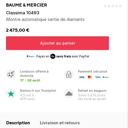
ion 
ixir
Montres Riviera
cco dentaire
bio
BAUME & MERCIER
★
★
★
★
★
en 
on
der
Tom Ford
irl 
Classima 10493
Scandal Absolu
Montre automatique sertie de diamants
bébé
2 475,00
€
Ajouter au panier
Payez en
4x
sans frais
avec PayPal
ts alimentaires
Livraison
offerte
à
Paiement sécurisé
domicile
17 - 28 août
Benlux.fr sur Trustpilot
Retrait en magasin
4,5
sur 5
Sous
5 à 10 jours
(
931
avis)
(du lundi au jeudi)
Description
Livraison et retours