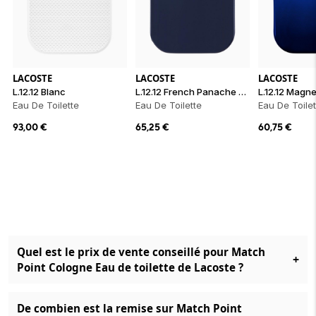
LACOSTE
LACOSTE
LACOSTE
L.12.12 Blanc
L.12.12 French Panache Pour Lui
L.12.12 Magne
Eau De Toilette
Eau De Toilette
Eau De Toilet
93,00
€
65,25
€
60,75
€
Quel est le prix de vente conseillé pour Match
+
Point Cologne Eau de toilette de Lacoste ?
De combien est la remise sur Match Point