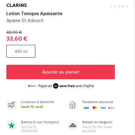
ion 
ixir
Montres Riviera
cco dentaire
bio
CLARINS
★
★
★
★
★
en 
on
der
Tom Ford
irl 
Lotion Tonique Apaisante
Scandal Absolu
Apaise Et Adoucit
bébé
48,00
€
33,60
€
400 ml
Ajouter au panier
ts alimentaires
Payez en
4x
sans frais
avec PayPal
Livraison
à domicile
Paiement sécurisé
lundi 10 août
Benlux.fr sur Trustpilot
Retrait en magasin
4,5
sur 5
Sous
2h
(du lundi
(
929
avis)
au jeudi)