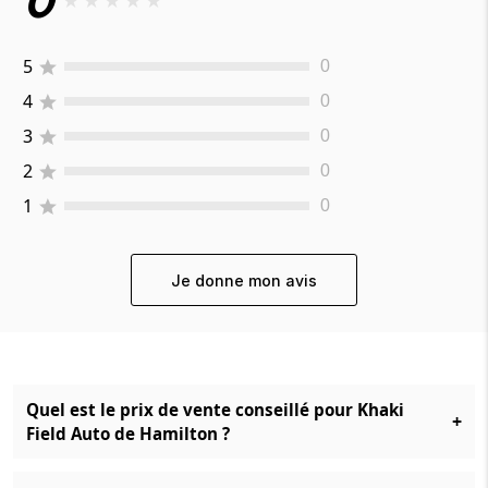
0
★
★
★
★
★
5
0
4
0
3
0
2
0
1
0
Je donne mon avis
Quel est le prix de vente conseillé pour Khaki
+
Field Auto de Hamilton ?