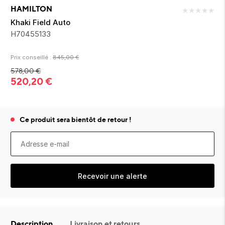
ion 
ixir
Montres Riviera
cco dentaire
bio
HAMILTON
★
★
★
★
★
en 
on
der
Tom Ford
irl 
Khaki Field Auto
Scandal Absolu
H70455133
bébé
Prix conseillé :
845,00
€
578,00
€
520,20
€
Ce produit sera bientôt de retour !
ts alimentaires
Recevoir une alerte
Description
Livraison et retours