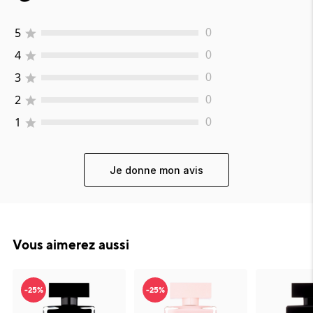
5
0
4
0
3
0
2
0
1
0
Je donne mon avis
Vous aimerez aussi
-25%
-25%