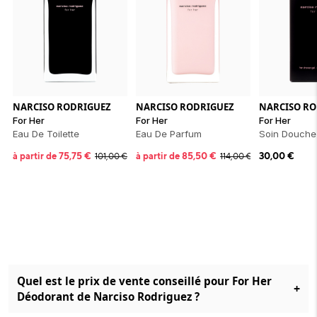
NARCISO RODRIGUEZ
NARCISO RODRIGUEZ
NARCISO RO
For Her
For Her
For Her
Eau De Toilette
Eau De Parfum
Soin Douche
à partir de
75,75
€
à partir de
85,50
€
30,00
€
101,00
€
114,00
€
Quel est le prix de vente conseillé pour For Her
+
Déodorant de Narciso Rodriguez ?