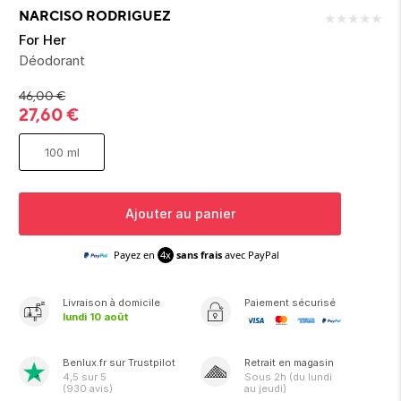
ion 
ixir
Montres Riviera
cco dentaire
bio
NARCISO RODRIGUEZ
★
★
★
★
★
en 
on
der
Tom Ford
irl 
For Her
Scandal Absolu
Déodorant
bébé
46,00
€
27,60
€
100 ml
Ajouter au panier
ts alimentaires
Payez en
4x
sans frais
avec PayPal
Livraison
à domicile
Paiement sécurisé
lundi 10 août
Benlux.fr sur Trustpilot
Retrait en magasin
4,5
sur 5
Sous
2h
(du lundi
(
930
avis)
au jeudi)