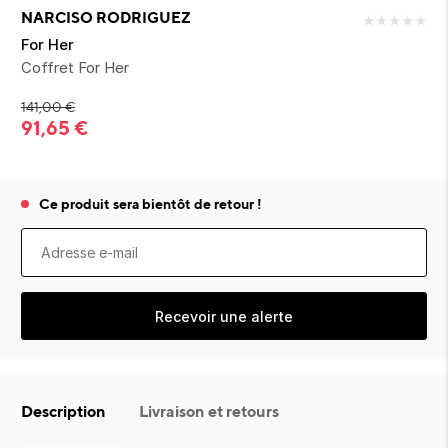
ion 
ixir
Montres Riviera
cco dentaire
bio
NARCISO RODRIGUEZ
★
★
★
★
★
en 
on
der
Tom Ford
irl 
For Her
Scandal Absolu
Coffret For Her
bébé
141,00
€
91,65
€
Ce produit sera bientôt de retour !
ts alimentaires
Recevoir une alerte
Description
Livraison et retours