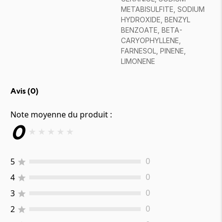
METABISULFITE, SODIUM
HYDROXIDE, BENZYL
BENZOATE, BETA-
CARYOPHYLLENE,
FARNESOL, PINENE,
LIMONENE
Avis (
0
)
Note moyenne du produit :
0
★
★
★
★
★
5
0
4
0
3
0
2
0