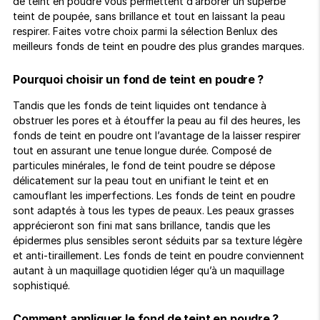
ion 
ixir
de teint en poudre vous permettent d’arborer un superbe
Montres Riviera
cco dentaire
bio
en 
teint de poupée, sans brillance et tout en laissant la peau
on
der
Tom Ford
irl 
respirer. Faites votre choix parmi la sélection Benlux des
Scandal Absolu
meilleurs fonds de teint en poudre des plus grandes marques.
bébé
Pourquoi choisir un fond de teint en poudre ?
Tandis que les fonds de teint liquides ont tendance à
obstruer les pores et à étouffer la peau au fil des heures, les
fonds de teint en poudre ont l’avantage de la laisser respirer
tout en assurant une tenue longue durée. Composé de
particules minérales, le fond de teint poudre se dépose
ts alimentaires
délicatement sur la peau tout en unifiant le teint et en
camouflant les imperfections. Les fonds de teint en poudre
sont adaptés à tous les types de peaux. Les peaux grasses
apprécieront son fini mat sans brillance, tandis que les
épidermes plus sensibles seront séduits par sa texture légère
et anti-tiraillement. Les fonds de teint en poudre conviennent
autant à un maquillage quotidien léger qu’à un maquillage
sophistiqué.
Comment appliquer le fond de teint en poudre ?