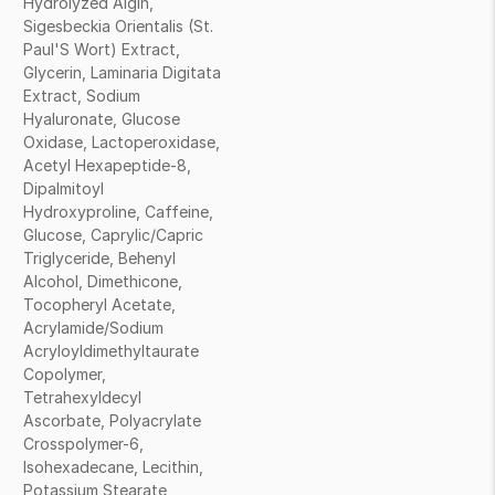
Hydrolyzed Algin,
Sigesbeckia Orientalis (St.
Paul'S Wort) Extract,
Glycerin, Laminaria Digitata
Extract, Sodium
Hyaluronate, Glucose
Oxidase, Lactoperoxidase,
Acetyl Hexapeptide-8,
Dipalmitoyl
Hydroxyproline, Caffeine,
Glucose, Caprylic/Capric
Triglyceride, Behenyl
Alcohol, Dimethicone,
Tocopheryl Acetate,
Acrylamide/Sodium
Acryloyldimethyltaurate
Copolymer,
Tetrahexyldecyl
Ascorbate, Polyacrylate
Crosspolymer-6,
Isohexadecane, Lecithin,
Potassium Stearate,