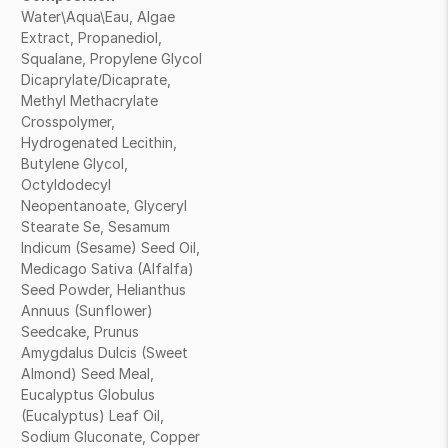
Water\Aqua\Eau, Algae
Extract, Propanediol,
Squalane, Propylene Glycol
Dicaprylate/Dicaprate,
Methyl Methacrylate
Crosspolymer,
Hydrogenated Lecithin,
Butylene Glycol,
Octyldodecyl
Neopentanoate, Glyceryl
Stearate Se, Sesamum
Indicum (Sesame) Seed Oil,
Medicago Sativa (Alfalfa)
Seed Powder, Helianthus
Annuus (Sunflower)
Seedcake, Prunus
Amygdalus Dulcis (Sweet
Almond) Seed Meal,
Eucalyptus Globulus
(Eucalyptus) Leaf Oil,
Sodium Gluconate, Copper