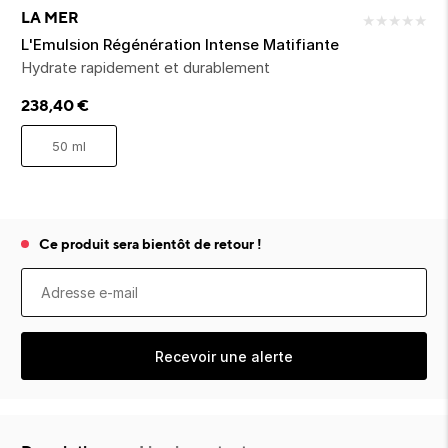
ion 
ixir
Montres Riviera
cco dentaire
bio
LA MER
★
★
★
★
★
en 
on
der
Tom Ford
irl 
L'Emulsion Régénération Intense Matifiante
Scandal Absolu
Hydrate rapidement et durablement
bébé
238,40
€
50 ml
Ce produit sera bientôt de retour !
ts alimentaires
Recevoir une alerte