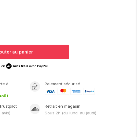
outer au panier
z en
4x
sans frais
avec PayPal
rte
à
Paiement sécurisé
août
Trustpilot
Retrait en magasin
1
avis)
Sous
2h
(du lundi au jeudi)