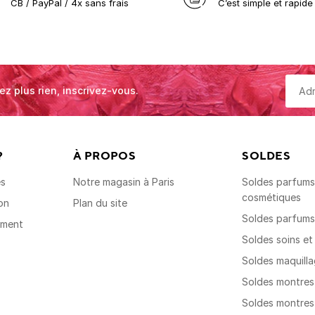
CB / PayPal / 4x sans frais
C’est simple et rapide 
ez plus rien, inscrivez-vous.
?
À PROPOS
SOLDES
es
Notre magasin à Paris
Soldes parfums,
cosmétiques
on
Plan du site
Soldes parfum
ement
Soldes soins e
Soldes maquill
Soldes montre
Soldes montre