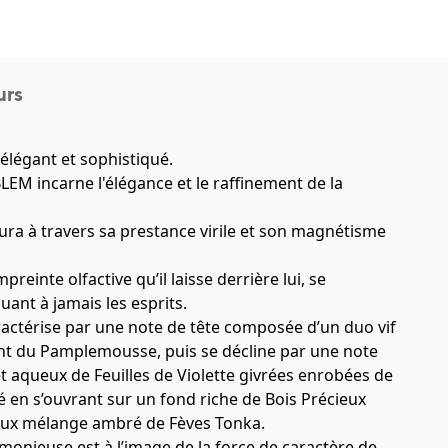
urs
légant et sophistiqué.
MBLEM incarne l'élégance et le raffinement de la
 à travers sa prestance virile et son magnétisme
einte olfactive qu’il laisse derrière lui, se
ant à jamais les esprits.
ctérise par une note de tête composée d’un duo vif
nt du Pamplemousse, puis se décline par une note
 aqueux de Feuilles de Violette givrées enrobées de
 en s’ouvrant sur un fond riche de Bois Précieux
 doux mélange ambré de Fèves Tonka.
monieuse est à l’image de la force de caractère de