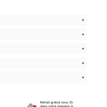
+
+
+
+
+
Retrait gratuit sous 2h
dans notre magasin à