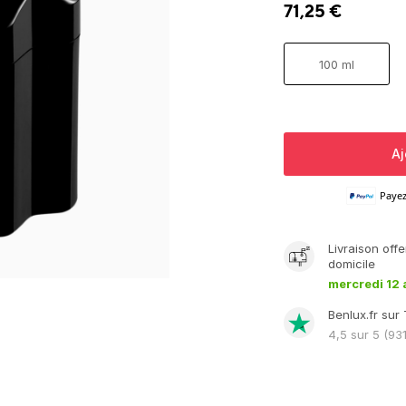
71,25
€
100 ml
Aj
Paye
Livraison
offe
domicile
mercredi 12 
Benlux.fr sur 
4,5
sur 5 (
93