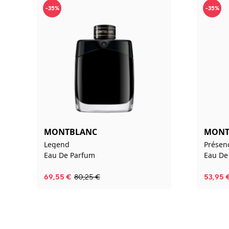
-35%
-35%
MONTBLANC
MONT
Legend
Prése
Eau De Parfum
Eau De 
69,55
€
80,25
€
53,95