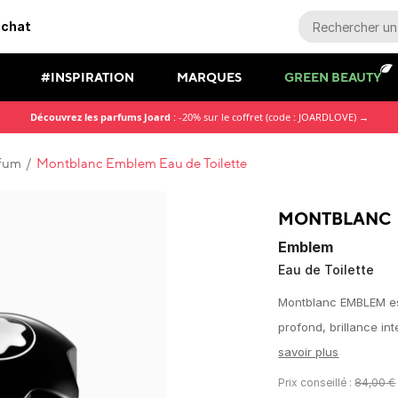
achat
#INSPIRATION
MARQUES
GREEN BEAUTY
Découvrez les parfums Joard
: -20% sur le coffret (code : JOARDLOVE) →
rfum
/
Montblanc Emblem Eau de Toilette
MONTBLANC
Emblem
Eau de Toilette
Montblanc EMBLEM est
profond, brillance int
savoir plus
Prix conseillé :
84,00
€