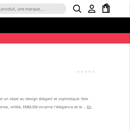
★
★
★
★
★
 un objet au design élégant et sophistiqué. Noir
ense, virilité, EMBLEM incarne l'élégance et le ...
En