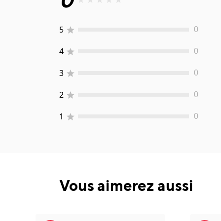
0
★
★
★
★
★
5
0
4
0
3
0
2
0
1
0
Vous aimerez aussi