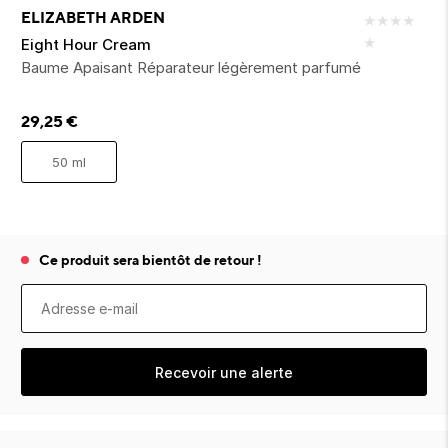
ion 
ixir
Montres Riviera
cco dentaire
bio
ELIZABETH ARDEN
★
★
★
★
en 
on
der
Tom Ford
★
irl 
Eight Hour Cream
Scandal Absolu
Baume Apaisant Réparateur légèrement parfumé
bébé
29,25
€
50 ml
ts alimentaires
Ce produit sera bientôt de retour !
Recevoir une alerte