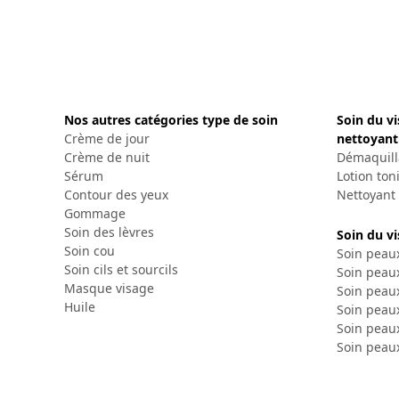
Nos autres catégories type de soin
Soin du v
Crème de jour
nettoyant
Crème de nuit
Démaquill
Sérum
Lotion ton
Contour des yeux
Nettoyant
Gommage
Soin des lèvres
Soin du v
Soin cou
Soin peau
Soin cils et sourcils
Soin peau
Masque visage
Soin peau
Huile
Soin peau
Soin peau
Soin peaux