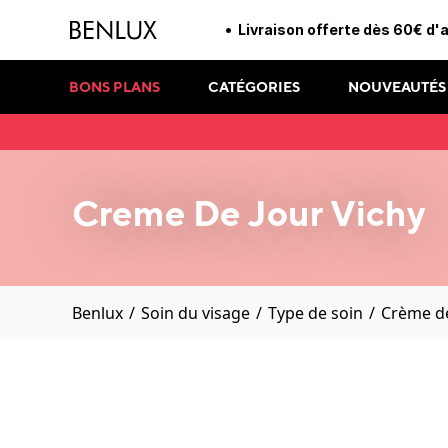
Livraison offerte dès 60€ d'
BONS PLANS
CATÉGORIES
NOUVEAUTÉS
Creme De Jour Vichy
Benlux
/
Soin du visage
/
Type de soin
/
Crème de