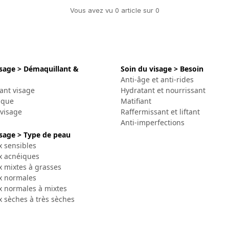
Vous avez vu
0
article
sur
0
isage > Démaquillant &
Soin du visage > Besoin
Anti-âge et anti-rides
ant visage
Hydratant et nourrissant
ique
Matifiant
 visage
Raffermissant et liftant
Anti-imperfections
isage > Type de peau
x sensibles
x acnéiques
x mixtes à grasses
x normales
x normales à mixtes
 sèches à très sèches