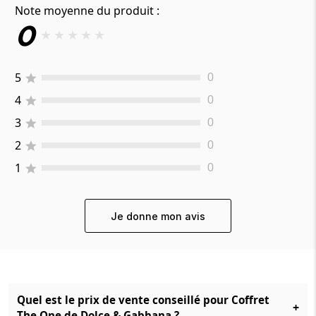
Note moyenne du produit :
0
★
★
★
★
★
5
0
4
0
3
0
2
0
1
0
Je donne mon avis
Quel est le prix de vente conseillé pour Coffret
+
The One de Dolce & Gabbana ?