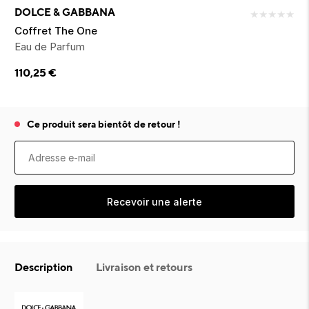
ion 
ixir
Montres Riviera
cco dentaire
bio
DOLCE & GABBANA
★
★
★
★
★
en 
on
der
Tom Ford
irl 
Coffret The One
Scandal Absolu
Eau de Parfum
bébé
110,25
€
Ce produit sera bientôt de retour !
ts alimentaires
Recevoir une alerte
Description
Livraison et retours