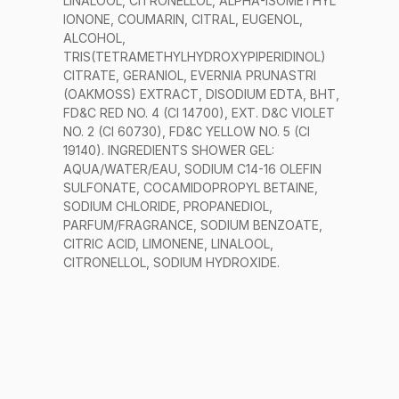
LINALOOL, CITRONELLOL, ALPHA-ISOMETHYL
IONONE, COUMARIN, CITRAL, EUGENOL,
ALCOHOL,
TRIS(TETRAMETHYLHYDROXYPIPERIDINOL)
CITRATE, GERANIOL, EVERNIA PRUNASTRI
(OAKMOSS) EXTRACT, DISODIUM EDTA, BHT,
FD&C RED NO. 4 (CI 14700), EXT. D&C VIOLET
NO. 2 (CI 60730), FD&C YELLOW NO. 5 (CI
19140). INGREDIENTS SHOWER GEL:
AQUA/WATER/EAU, SODIUM C14-16 OLEFIN
SULFONATE, COCAMIDOPROPYL BETAINE,
SODIUM CHLORIDE, PROPANEDIOL,
PARFUM/FRAGRANCE, SODIUM BENZOATE,
CITRIC ACID, LIMONENE, LINALOOL,
CITRONELLOL, SODIUM HYDROXIDE.