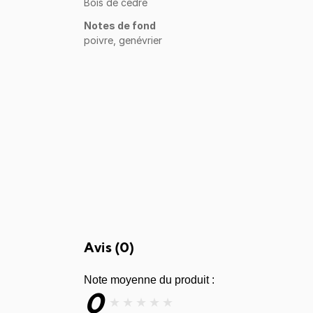
Bois de cèdre
Notes de fond
poivre, genévrier
Avis (
0
)
Note moyenne du produit :
0
★
★
★
★
★