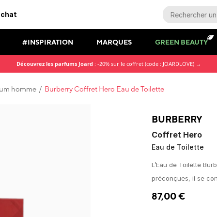
achat
#INSPIRATION
MARQUES
GREEN BEAUTY
Découvrez les parfums Joard
: -20% sur le coffret (code : JOARDLOVE) →
rfum homme
/
Burberry Coffret Hero Eau de Toilette
BURBERRY
Coffret Hero
Eau de Toilette
L’Eau de Toilette Bu
préconçues, il se con
87,00
€