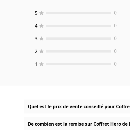
5
0
4
0
3
0
2
0
1
0
Quel est le prix de vente conseillé pour Coffr
De combien est la remise sur Coffret Hero de 