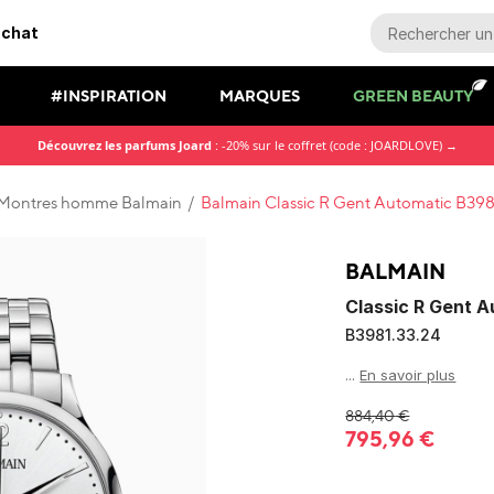
achat
#INSPIRATION
MARQUES
GREEN BEAUTY
Découvrez les parfums Joard
: -20% sur le coffret (code : JOARDLOVE) →
Montres homme Balmain
/
Balmain Classic R Gent Automatic B398
BALMAIN
Classic R Gent 
B3981.33.24
...
En savoir plus
884,40
€
795,96
€