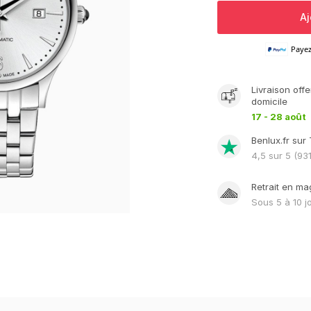
Aj
Paye
Livraison
offe
domicile
17 - 28 août
Benlux.fr sur 
4,5
sur 5 (
93
Retrait en ma
Sous
5 à 10 j