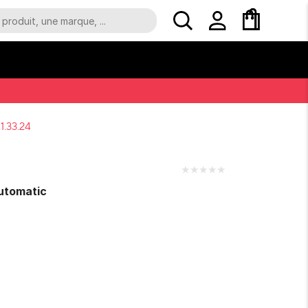
1.33.24
★
★
★
★
★
Automatic