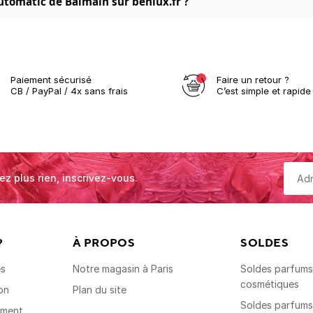
utomatic de Balmain sur benlux.fr ?
Paiement sécurisé
Faire un retour ?
CB / PayPal / 4x sans frais
C’est simple et rapide 
ez plus rien, inscrivez-vous.
?
À PROPOS
SOLDES
es
Notre magasin à Paris
Soldes parfums,
cosmétiques
on
Plan du site
Soldes parfum
ement