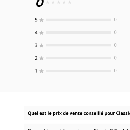
0
★
★
★
★
★
5
0
4
0
3
0
2
0
1
0
Quel est le prix de vente conseillé pour Clas