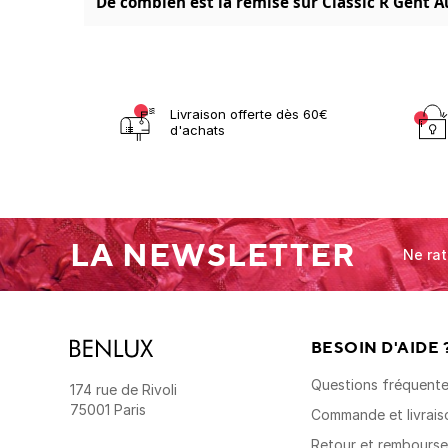
De combien est la remise sur Classic R Gent A
Livraison offerte dès 60€
d'achats
LA NEWSLETTER
Ne rat
BESOIN D'AIDE 
Questions fréquent
174 rue de Rivoli
75001 Paris
Commande et livrais
Retour et rembours