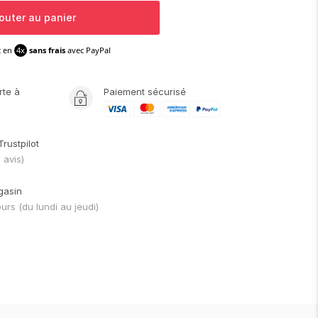
outer au panier
z en
4x
sans frais
avec PayPal
rte
à
Paiement sécurisé
Trustpilot
1
avis)
gasin
ours
(du lundi au jeudi)