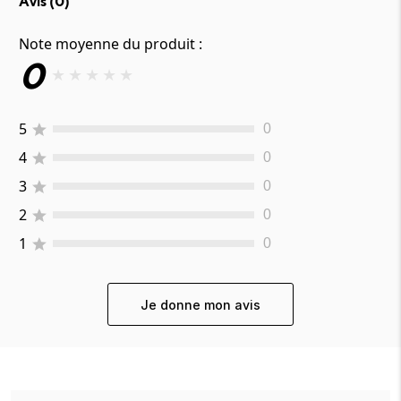
Avis (
0
)
Note moyenne du produit :
0
★
★
★
★
★
5
0
4
0
3
0
2
0
1
0
Je donne mon avis