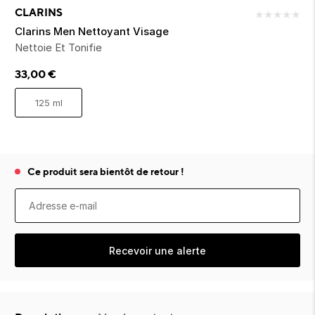
ion 
ixir
Montres Riviera
cco dentaire
bio
CLARINS
★
★
★
★
★
en 
on
der
Tom Ford
irl 
Clarins Men Nettoyant Visage
Scandal Absolu
Nettoie Et Tonifie
bébé
33,00
€
125 ml
Ce produit sera bientôt de retour !
ts alimentaires
Recevoir une alerte