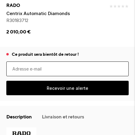
ion 
ixir
Montres Riviera
cco dentaire
bio
RADO
★
★
★
★
★
en 
on
der
Tom Ford
irl 
Centrix Automatic Diamonds
Scandal Absolu
R30183712
bébé
2 010,00
€
Ce produit sera bientôt de retour !
ts alimentaires
Recevoir une alerte
Description
Livraison et retours