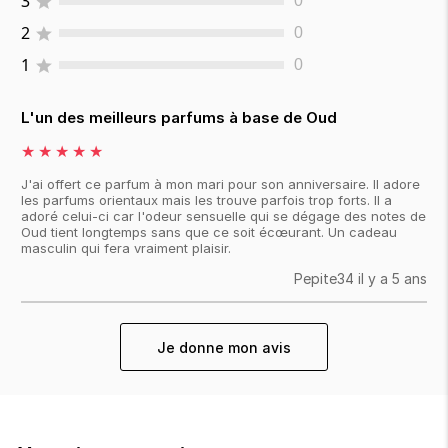
3
0
2
0
1
0
L'un des meilleurs parfums à base de Oud
★
★
★
★
★
J'ai offert ce parfum à mon mari pour son anniversaire. Il adore
les parfums orientaux mais les trouve parfois trop forts. Il a
adoré celui-ci car l'odeur sensuelle qui se dégage des notes de
Oud tient longtemps sans que ce soit écœurant. Un cadeau
masculin qui fera vraiment plaisir.
Pepite34
il y a 5 ans
Je donne mon avis