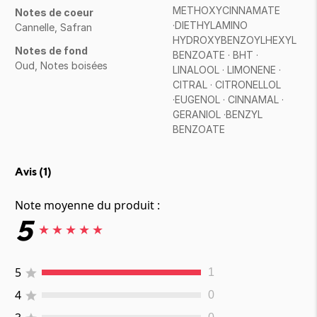
METHOXYCINNAMATE
Notes de coeur
·DIETHYLAMINO
Cannelle, Safran
HYDROXYBENZOYLHEXYL
Notes de fond
BENZOATE · BHT ·
Oud, Notes boisées
LINALOOL · LIMONENE ·
CITRAL · CITRONELLOL
·EUGENOL · CINNAMAL ·
GERANIOL ·BENZYL
BENZOATE
Avis (
1
)
Note moyenne du produit :
5
★
★
★
★
★
5
1
4
0