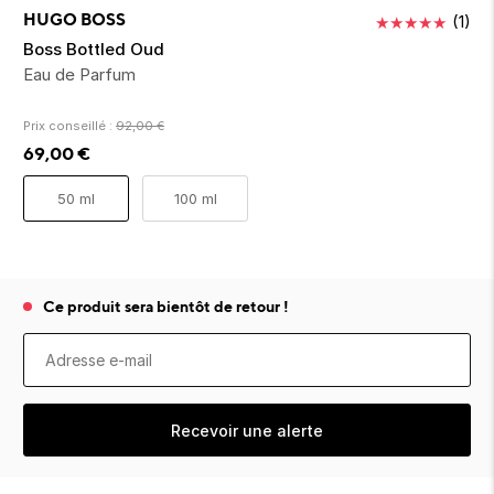
ion 
ixir
Montres Riviera
cco dentaire
bio
HUGO BOSS
★
★
★
★
★
(
1
)
en 
on
der
Tom Ford
irl 
Boss Bottled Oud
Scandal Absolu
Eau de Parfum
bébé
Prix conseillé :
92,00
€
69,00
€
50 ml
100 ml
ts alimentaires
Ce produit sera bientôt de retour !
Recevoir une alerte