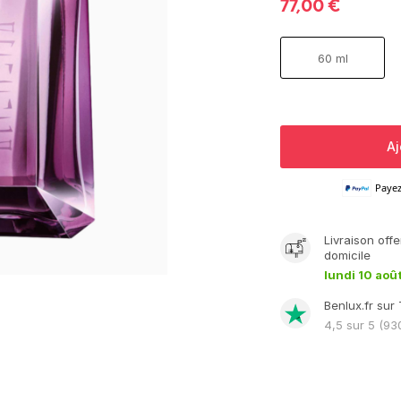
77,00
€
60 ml
Aj
Paye
Livraison
offe
domicile
lundi 10 aoû
Benlux.fr sur 
4,5
sur 5 (
93