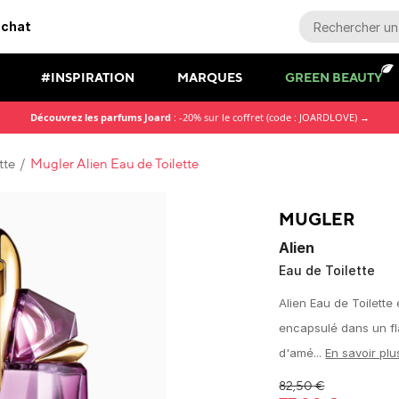
achat
#INSPIRATION
MARQUES
GREEN BEAUTY
Découvrez les parfums Joard
: -20% sur le coffret (code : JOARDLOVE) →
tte
/
Mugler Alien Eau de Toilette
MUGLER
Alien
Eau de Toilette
Alien Eau de Toilette
encapsulé dans un fla
d'amé...
En savoir plu
82,50
€