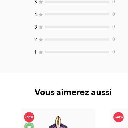
5
0
4
0
3
0
2
0
1
0
Vous aimerez aussi
-30%
-40%