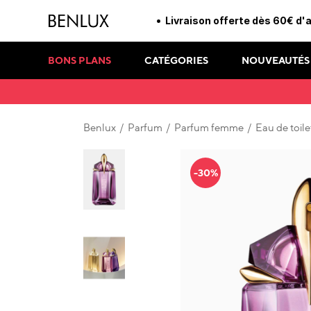
Livraison offerte dès 60€ d'
BONS PLANS
CATÉGORIES
NOUVEAUTÉS
Benlux
/
Parfum
/
Parfum femme
/
Eau de toile
-30%