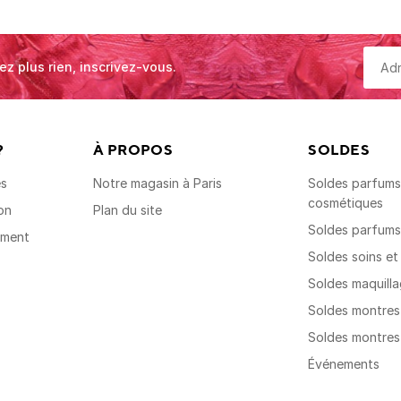
ez plus rien, inscrivez-vous.
?
À PROPOS
SOLDES
es
Notre magasin à Paris
Soldes parfums,
cosmétiques
on
Plan du site
Soldes parfum
ement
Soldes soins e
Soldes maquill
Soldes montre
Soldes montre
Événements