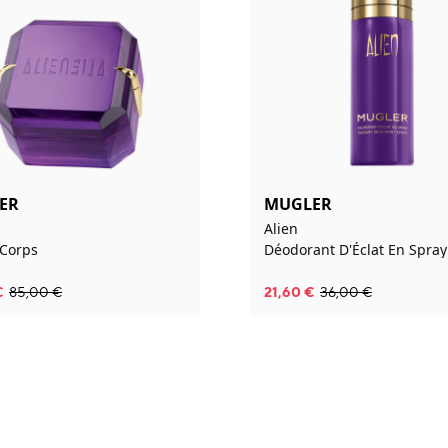
ER
MUGLER
Alien
Corps
Déodorant D'Éclat En Spray
€
85,00
€
21,60
€
36,00
€