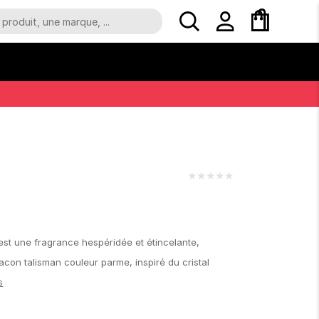
★
★
★
★
★
 est une fragrance hespéridée et étincelante,
con talisman couleur parme, inspiré du cristal
s