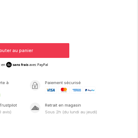
outer au panier
z en
4x
sans frais
avec PayPal
rte
à
Paiement sécurisé
t
Trustpilot
Retrait en magasin
0
avis)
Sous
2h
(du lundi au jeudi)