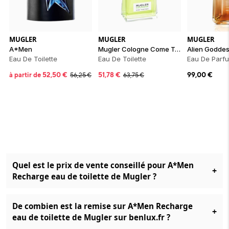
MUGLER
MUGLER
MUGLER
A*Men
Mugler Cologne Come Together
Alien Godde
Eau De Toilette
Eau De Toilette
Eau De Parfu
à partir de
52,50
€
51,78
€
99,00
€
56,25
€
63,75
€
Quel est le prix de vente conseillé pour A*Men
+
Recharge eau de toilette de Mugler ?
De combien est la remise sur A*Men Recharge
+
eau de toilette de Mugler sur benlux.fr ?