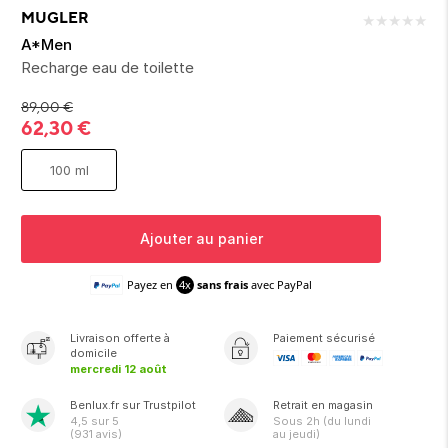
ion 
ixir
Montres Riviera
cco dentaire
bio
MUGLER
★
★
★
★
★
en 
on
der
Tom Ford
irl 
A*Men
Scandal Absolu
Recharge eau de toilette
bébé
89,00
€
62,30
€
100 ml
Ajouter au panier
ts alimentaires
Payez en
4x
sans frais
avec PayPal
Livraison
offerte
à
Paiement sécurisé
domicile
mercredi 12 août
Benlux.fr sur Trustpilot
Retrait en magasin
4,5
sur 5
Sous
2h
(du lundi
(
931
avis)
au jeudi)